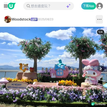
下載App
Woodstock
2025/08/23
1
/
4
Next