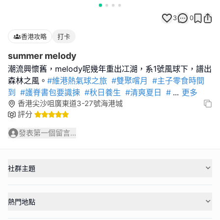
3
0
香港攻略
打卡
summer melody
潮流興懷舊，melody呢幾年重出冮湖，系1號風球下，譜出
森林之風。
#維港熱氣球之旅
#雙聚嚐月
#主子零食時間
到
#護脊書包要識揀
#秋日養生
#清爽夏日
#
...
更多
香港尖沙咀廣東道3-27號海港城
評分
發表第一個留言...
社群主題
熱門地點