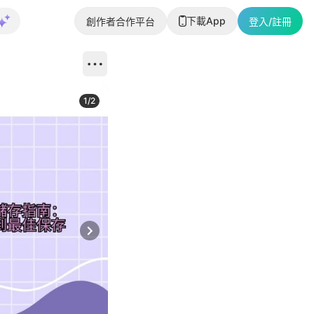
下載App
創作者合作平台
登入/註冊
1
/
2
即睇更多社
Next slide
返回帖文