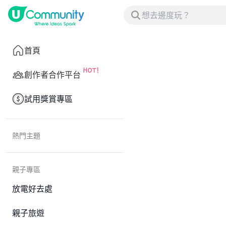
首頁
創作者合作平台
試用獎賞專區
熱門主題
親子專區
放電好去處
親子旅遊