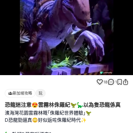
Loaded
:
Unmute
96.00%
18
1
新加坡攻略
玩
恐龍迷注意😍雲霧林侏羅紀🦖🦕以為隻恐龍係真
濱海灣花園雲霧林嘅｢侏羅紀世界體驗｣🦖
D恐龍勁逼真😳好似返咗侏羅紀時代✨