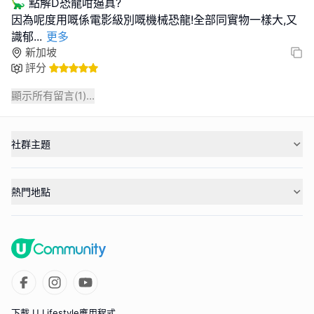
🦕 點解D恐龍咁逼真?
因為呢度用嘅係電影級別嘅機械恐龍!全部同實物一樣大,又
識郁
...
更多
新加坡
評分
顯示所有留言(
1
)...
社群主題
熱門地點
下載 U Lifestyle應用程式