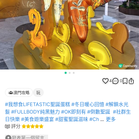
4
0
澳門攻略
玩
#我想食LIFETASTIC聖誕蛋糕
#冬日暖心回憶
#解鎖水光
髮
#FULLBODY純黑魅力
#OK即刻有
#倒數聖誕
#社群生
日快樂
#美食遊樂盛宴
#甜蜜聖誕滋味
#Ch
...
更多
評分
發表第一個留言...