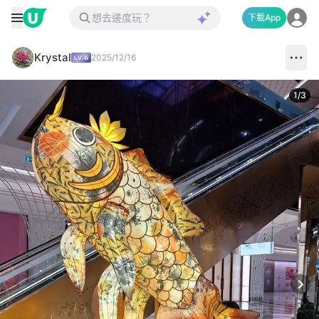
下載App
Krystal
2025/12/16
1
/
3
Next