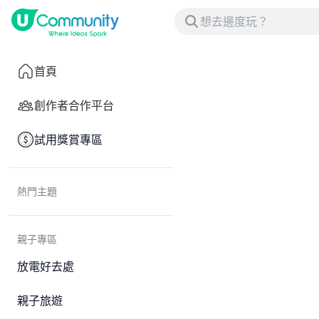
首頁
創作者合作平台
試用獎賞專區
熱門主題
親子專區
放電好去處
親子旅遊