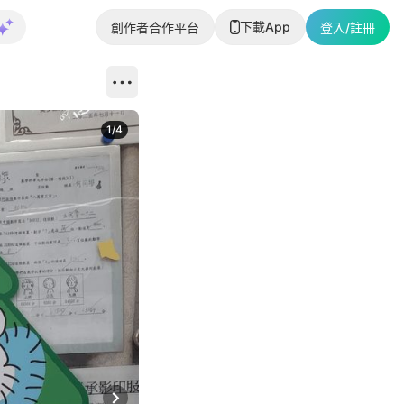
下載App
創作者合作平台
登入/註冊
1
/
4