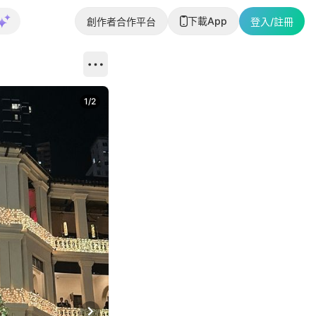
下載App
創作者合作平台
登入/註冊
1
/
2
即睇更多社