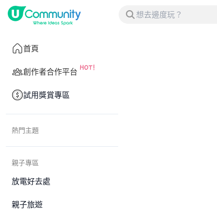
首頁
創作者合作平台
試用獎賞專區
熱門主題
親子專區
放電好去處
親子旅遊