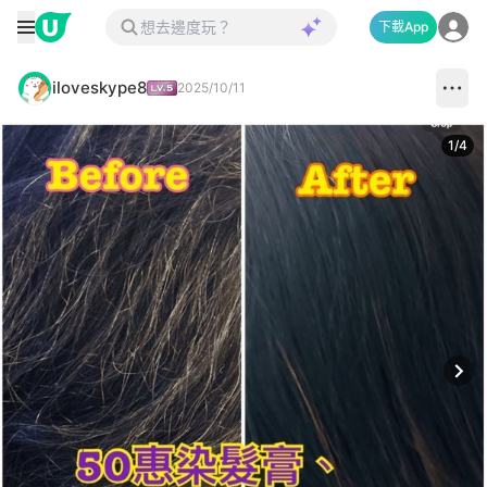
下載App
iloveskype8
2025/10/11
1
/
4
Next