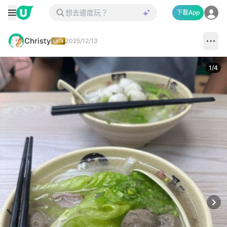
下載App
Christy
2025/12/13
1
/
4
Next