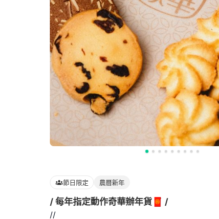
節日限定
農曆新年
/ 每年指定動作奇華辦年貨🧧 /
//