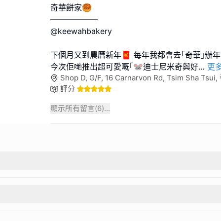
奇華餅家🥮
——————
@keewahbakery
下個月又到農曆新年🧧 每年我都會去｢奇華｣辦年貨🙋🏻
今次佢哋推出超可愛嘅｢🐭迪士尼米奇與好
...
更
Shop D, G/F, 16 Carnarvon Rd, Tsim Sha Tsui
評分
顯示所有留言(
6
)...