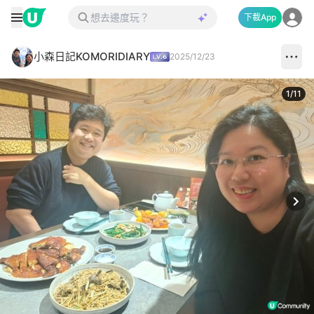
下載App
小森日記KOMORIDIARY
2025/12/23
1
/
11
Next