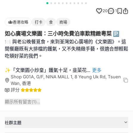
20
1
香港攻略
打卡
食
商場
如心廣場文樂園：三小時免費泊車歎精緻粵菜 🅿️
🍽️ 與老公晚餐覓食，來到荃灣如心廣場的《文樂園》。這
間餐廳既有大排檔的鑊氣，又不失精緻手藝，很適合想輕鬆
吃頓好菜的我們。
✨「文樂園小炒皇」鑊氣十足，韭菜花
...
更多
Shop G01A, G/F, NINA MALL 1, 8 Yeung Uk Rd, Tsuen
Wan, 香港
評分
顯示所有留言(
1
)...
社群主題