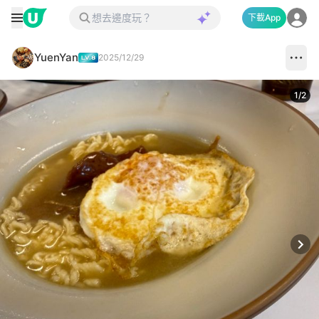
下載App
YuenYan
2025/12/29
1
/
2
Next