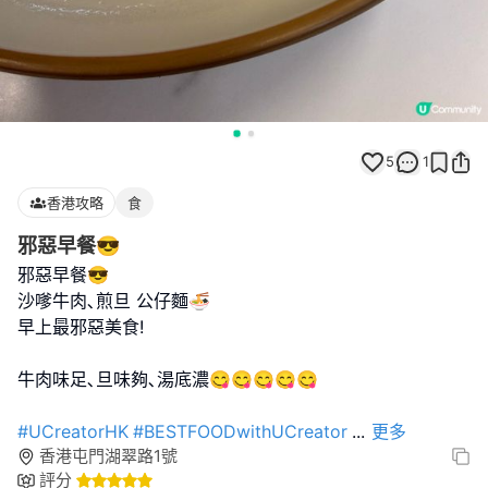
5
1
香港攻略
食
邪惡早餐😎
邪惡早餐😎
沙嗲牛肉､煎旦 公仔麵🍜
早上最邪惡美食!
牛肉味足､旦味夠､湯底濃😋😋😋😋😋
#UCreatorHK
#BESTFOODwithUCreator
...
更多
香港屯門湖翠路1號
評分