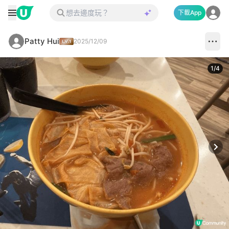
下載App
Patty Hui
2025/12/09
1
/
4
Next