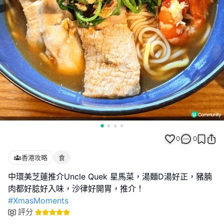
0
0
香港攻略
食
中環美芝蓮推介Uncle Quek 星馬菜，湯麵D湯好正，豬腩
#XmasMoments
評分