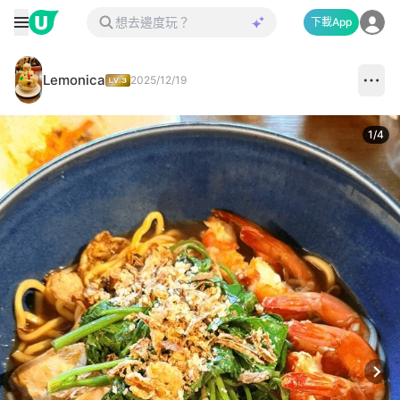
下載App
Lemonica
2025/12/19
1
/
4
Next