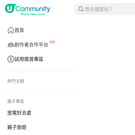
首頁
創作者合作平台
試用獎賞專區
熱門主題
親子專區
放電好去處
親子旅遊