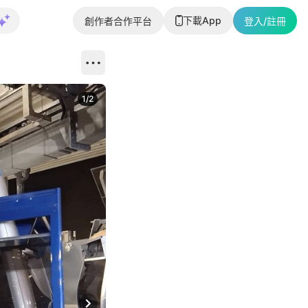
下載App
創作者合作平台
登入/註冊
1
/
2
即睇更多社