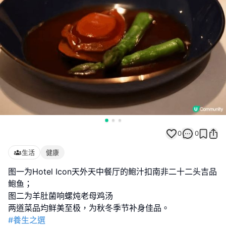
0
0
生活
健康
图一为Hotel Icon天外天中餐厅的鲍汁扣南非二十二头吉品
鲍鱼；
图二为羊肚菌响螺炖老母鸡汤
#養生之選