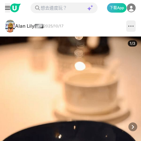
下載App
Alan Lily
2025/10/17
1
/
3
Next