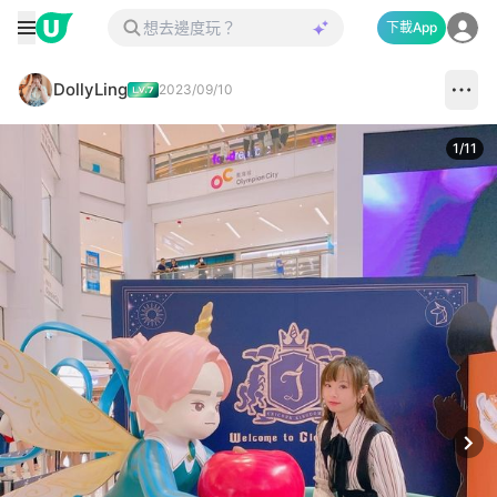
下載App
DollyLing
2023/09/10
1
/
11
Next