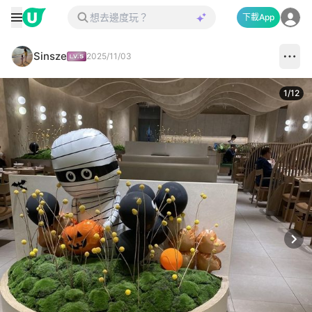
下載App
Sinsze
2025/11/03
1
/
12
Next