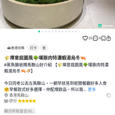
35
6
香港攻略
打卡
食
🌾禪意庭園風🌳嘆豚肉特濃蝦湯烏冬🦐
#蒸魚腩爸媽馬鞍山好介紹 【🌾禪意庭園風🌳嘆豚肉特濃
蝦湯烏冬🦐🍜】
今日同老公去左馬鞍山，一朝早就見到呢間餐廳好多人食
🤗早餐款式好多選擇，仲配埋飲品，所以我
...
更多
香港馬鞍山
評分
顯示所有留言(
6
)...