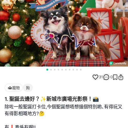
31
0
寵物
狗
1. 聖誕去邊好？✨新城市廣場光影祭！📸
除咗一般聖誕打卡位,今個聖誕想唔想搵個特別啲､有得玩又
有得影相嘅地方?🤔
有❗️真係有啊‼️