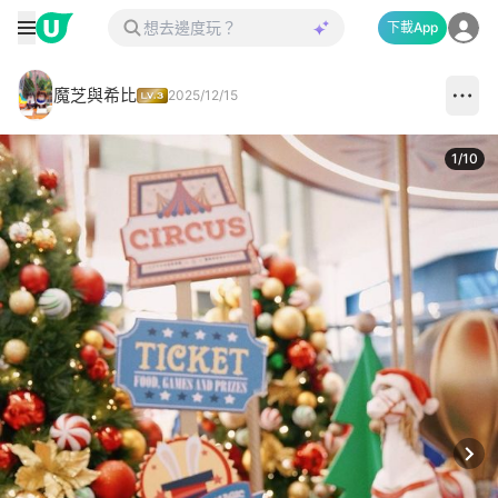
下載App
魔芝與希比
2025/12/15
1
/
10
Next