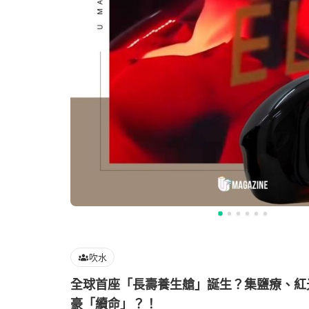
吹水
全球首座「長壽養生艙」誕生？集鹽療、紅
豪「續命」？！