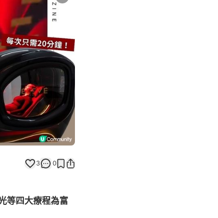
Next slide
3
0
光等四大療程為富