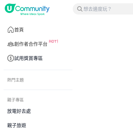
首頁
創作者合作平台
試用獎賞專區
熱門主題
親子專區
放電好去處
親子旅遊