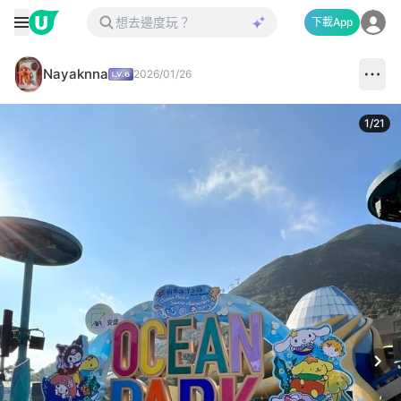
下載App
Nayaknna
2026/01/26
1
/
21
Next