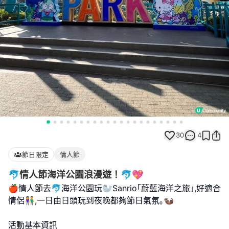
30
4
節日限定
情人節
🐬情人節海洋公園浪漫遊！🐬💖
🍎情人節去🐬海洋公園玩🦭Sanrio｢蔚藍海洋之旅｣,好適合
情侶👫,一日由日頭玩到夜晚都夠節日氣氛｡​​🦦
活動基本資訊