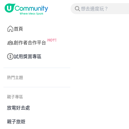
首頁
創作者合作平台
試用獎賞專區
熱門主題
親子專區
放電好去處
親子旅遊