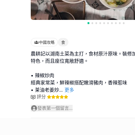
中國攻略
食
農耕記以湖南土菜為主打，食材原汁原味。裝修
特色，而且座位寬敞舒適。
• 辣椒炒肉
經典家常菜，鮮辣椒搭配嫩滑豬肉，香辣惹味
• 茶油老姜炒
...
更多
評分
發表第一個留言...