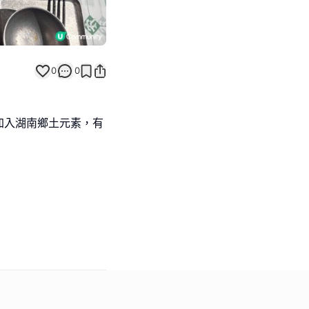
0
0
加入湖南鄉土元素，有