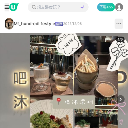
下載App
Mf_hundredlifestyle
2025/12/08
1
/
6
Next