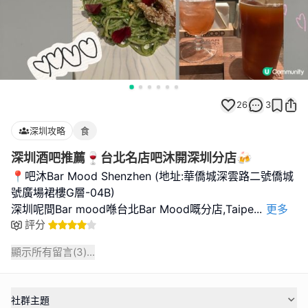
26
3
深圳攻略
食
深圳酒吧推薦🍷台北名店吧沐開深圳分店🍻
📍吧沐Bar Mood Shenzhen (地址:華僑城深雲路二號僑城
號廣場裙樓G層-04B)
深圳呢間Bar mood喺台北Bar Mood嘅分店,Taipe
...
更多
評分
顯示所有留言(
3
)...
社群主題