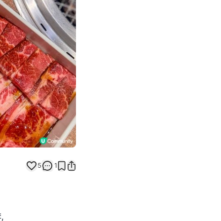
Next slide
5
1
,