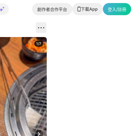
下載App
創作者合作平台
登入/註冊
1
/
7