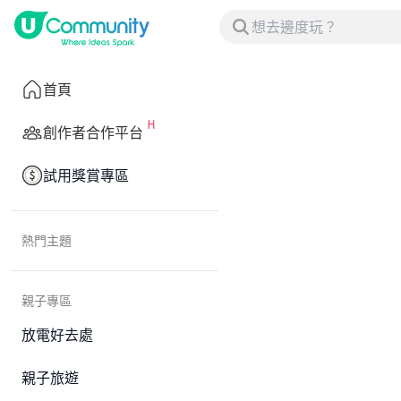
首頁
創作者合作平台
試用獎賞專區
熱門主題
親子專區
放電好去處
親子旅遊