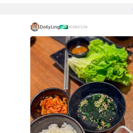
DollyLing
2026/01/24