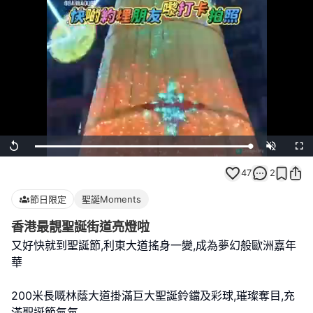
Loaded
:
Replay
Unmute
Full
100.00%
47
2
節日限定
聖誕Moments
香港最靚聖誕街道亮燈啦
又好快就到聖誕節,利東大道搖身一變,成為夢幻般歐洲嘉年
華
200米長嘅林蔭大道掛滿巨大聖誕鈴鐺及彩球,璀璨奪目,充
滿聖誕節氣氛