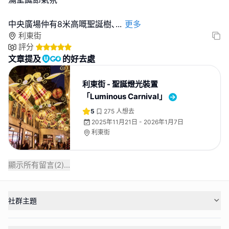
中央廣場仲有8米高嘅聖誕樹､
...
更多
利東街
評分
文章提及
的好去處
利東街 - 聖誕燈光裝置
「Luminous Carnival」
5
275
人想去
2025年11月21日 - 2026年1月7日
利東街
顯示所有留言(
2
)...
社群主題