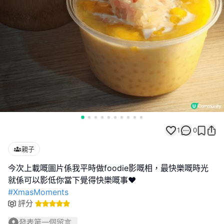
1
0
親子
今次上載嘅圖片係我平時做foodie影嘅相，最快樂嘅時光
#XmasMoments
評分
發表第一個留言...