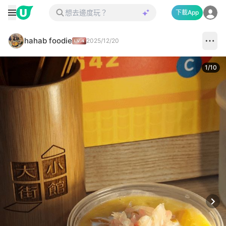
下載App
hahab foodie
2025/12/20
1
/
10
Next