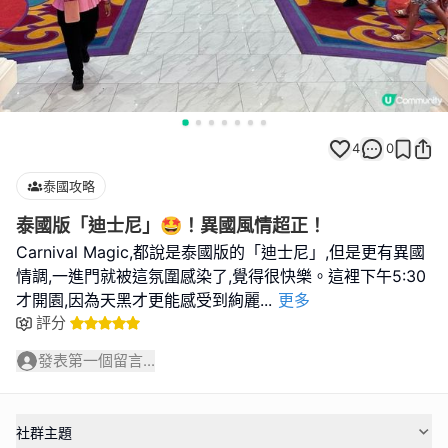
4
0
泰國攻略
泰國版「迪士尼」🤩！異國風情超正！
Carnival Magic,都說是泰國版的「迪士尼」,但是更有異國
情調,一進門就被這氛圍感染了,覺得很快樂。這裡下午5:30
才開園,因為天黑才更能感受到絢麗
...
更多
評分
發表第一個留言...
社群主題