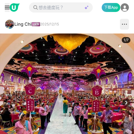
下載App
Ling Chi
2025/12/15
1
/
7
Next