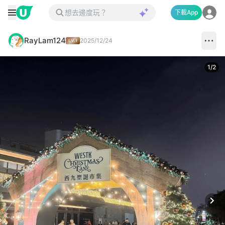
下載App
RayLam124
2025/12/24
1
/
2
Next