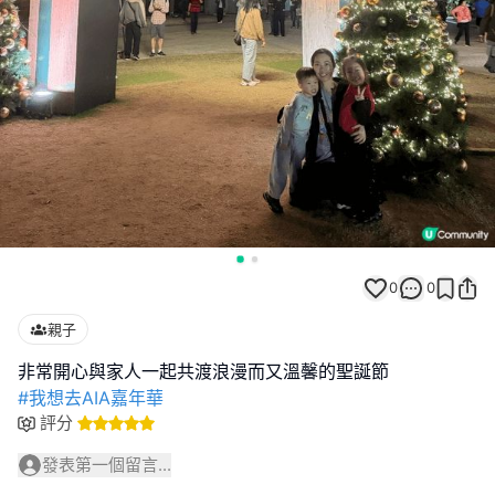
0
0
親子
#我想去AIA嘉年華
評分
發表第一個留言...