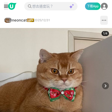
下載App
neoncat
2025/12/31
1
/
4
Next