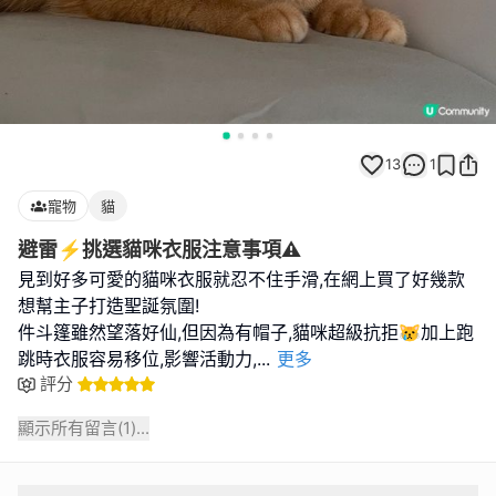
13
1
寵物
貓
避雷⚡️挑選貓咪衣服注意事項⚠️
見到好多可愛的貓咪衣服就忍不住手滑,在網上買了好幾款
想幫主子打造聖誕氛圍!
件斗篷雖然望落好仙,但因為有帽子,貓咪超級抗拒😿加上跑
跳時衣服容易移位,影響活動力,
...
更多
評分
顯示所有留言(
1
)...