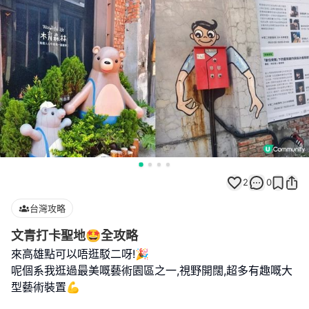
2
0
台灣攻略
文青打卡聖地🤩全攻略
來高雄點可以唔逛駁二呀!🎉
呢個系我逛過最美嘅藝術園區之一,視野開闊,超多有趣嘅大
型藝術裝置💪