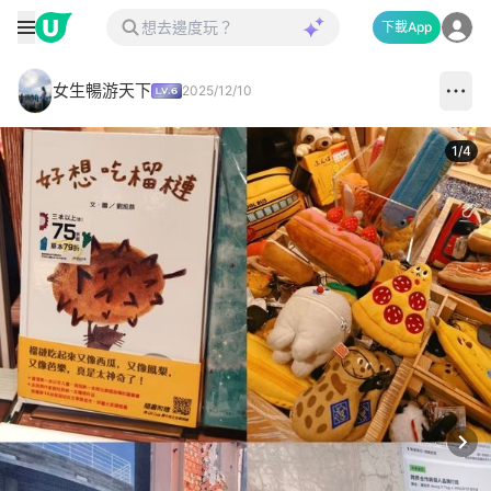
下載App
女生暢游天下
2025/12/10
1
/
4
Next