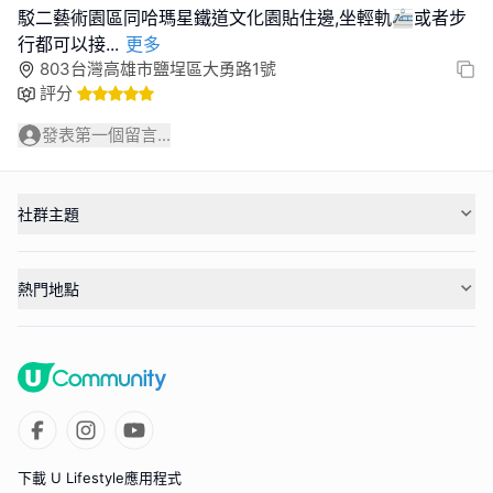
駁二藝術園區同哈瑪星鐵道文化園貼住邊,坐輕軌🚈或者步
行都可以接
...
更多
803台灣高雄市鹽埕區大勇路1號
評分
發表第一個留言...
社群主題
熱門地點
下載 U Lifestyle應用程式