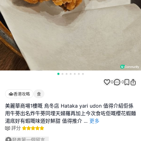
0
0
香港攻略
食
美麗華商場1樓嘅 烏冬店 Hataka yari udon 值得介紹佢係
用牛蒡出名炸牛蒡同埋天婦羅再加上今次食咗佢嘅櫻花蝦麵
湯底好有蝦嘅味道好鮮甜 值得推介
...
更多
評分
發表第一個留言...