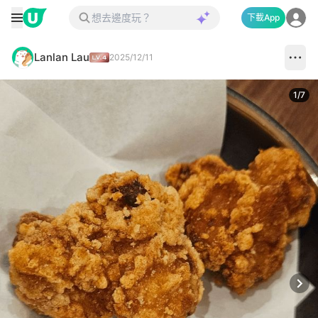
下載App
Lanlan Lau
2025/12/11
1
/
7
Next