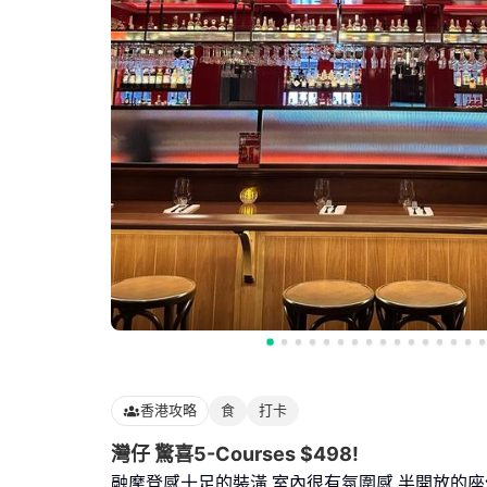
香港攻略
食
打卡
灣仔 驚喜5-Courses $498!
融摩登感十足的裝潢,室內很有氛圍感,半開放的座