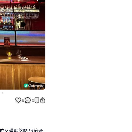
Next slide
6
0
位又帶點悠閒,很適合