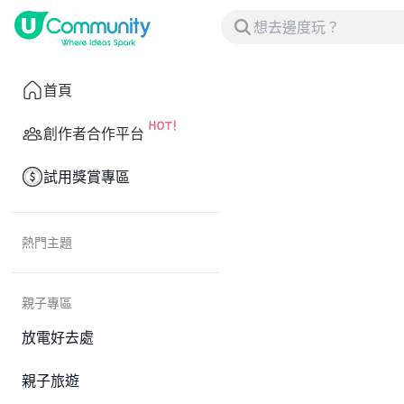
首頁
創作者合作平台
試用獎賞專區
熱門主題
親子專區
放電好去處
親子旅遊