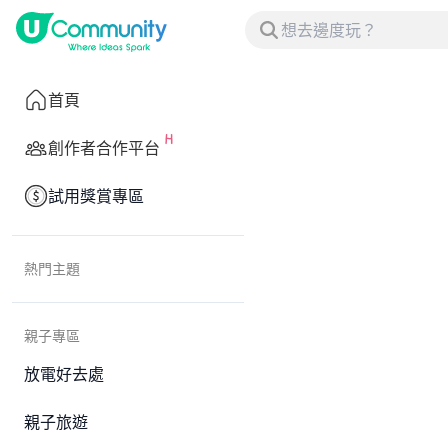
首頁
創作者合作平台
試用獎賞專區
熱門主題
親子專區
放電好去處
親子旅遊