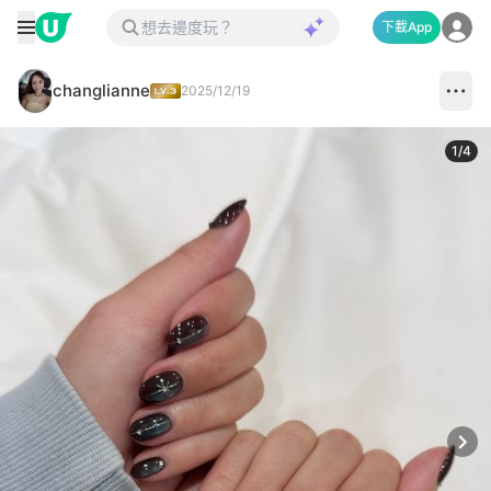
下載App
changlianne
2025/12/19
1
/
4
Next