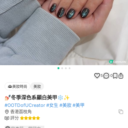
5
0
美妝時尚
美妝
💅🏻冬季深色系顯白美甲❄️✨
#OOTDofUCreator
#女生
#美妝
#美甲
香港荔枝角
評分