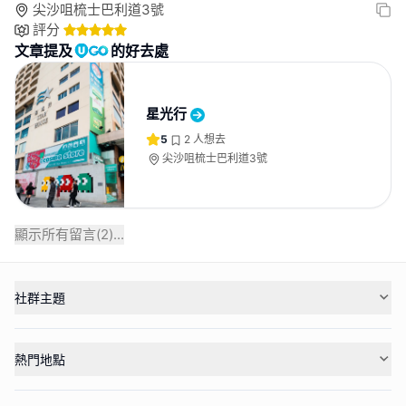
尖沙咀梳士巴利道3號
評分
文章提及
的好去處
星光行
5
2
人想去
尖沙咀梳士巴利道3號
顯示所有留言(
2
)...
社群主題
熱門地點