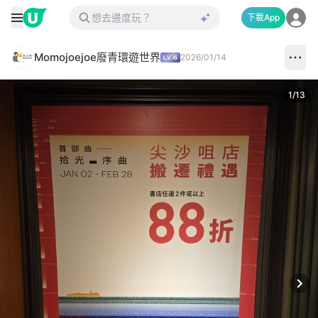
下載App
Momojoejoe廢青環遊世界
2026/01/14
1
/
13
Next