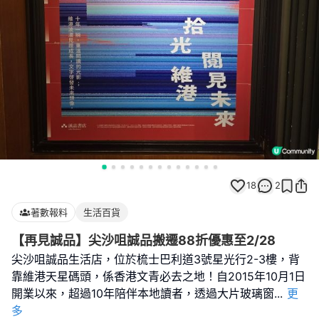
18
2
著數報料
生活百貨
【再見誠品】尖沙咀誠品搬遷88折優惠至2/28
尖沙咀誠品生活店，位於梳士巴利道3號星光行2-3樓，背
靠維港天星碼頭，係香港文青必去之地！自2015年10月1日
開業以來，超過10年陪伴本地讀者，透過大片玻璃窗
...
更
多