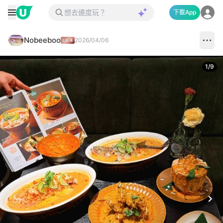
下載App
Nobeeboo
2026/04/06
1
/
9
Next