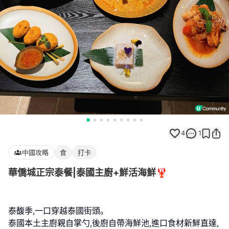
4
1
中國攻略
食
打卡
華僑城正宗泰餐|泰國主廚+鮮活海鮮🦞
泰馥季,一口穿越泰國街頭｡
泰國本土主廚親自掌勺,後廚自帶海鮮池,進口食材新鮮直達,