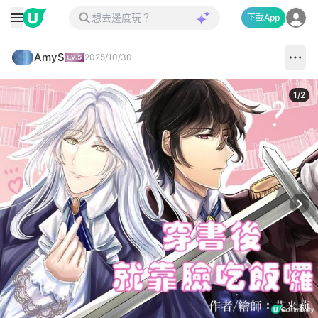
下載App
AmyS
2025/10/30
1
/
2
Next