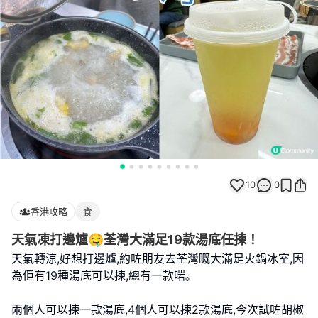
10
0
香港攻略
食
天氣凍打邊爐🤤荃灣大滿足19款湯底任揀！
天氣轉涼,好想打邊爐,約咗朋友去荃灣嘅大滿足火鍋冰室,因
為佢有19種湯底可以揀,總有一款啱｡
兩個人可以揀一款湯底,4個人可以揀2款湯底,今次試咗胡椒