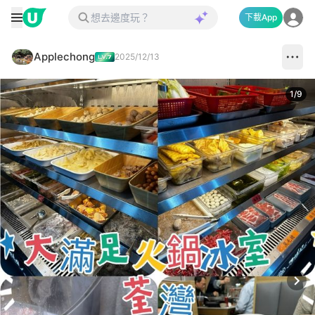
下載App
Applechong
2025/12/13
1
/
9
Next