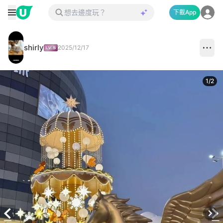
下載App
shirly
2025/12/17
1
/
2
Next