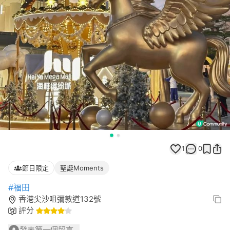
1
0
節日限定
聖誕Moments
#福田
香港尖沙咀彌敦道132號
評分
發表第一個留言...