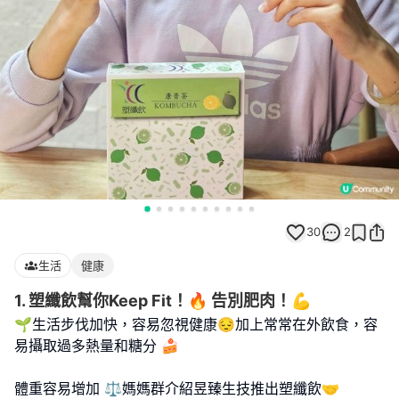
30
2
生活
健康
1. 塑纖飲幫你Keep Fit！🔥 告別肥肉！💪
🌱生活步伐加快，容易忽視健康😔加上常常在外飲食，容
易攝取過多熱量和糖分 🍰
體重容易增加 ⚖️媽媽群介紹昱臻生技推出塑纖飲🤝