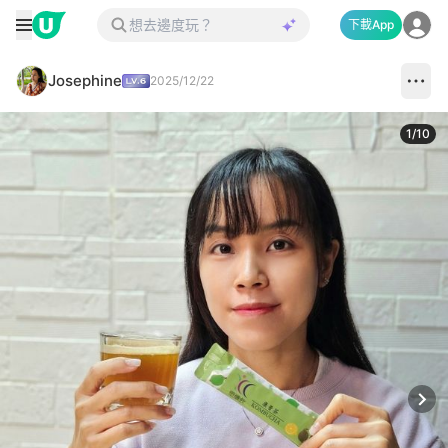
下載App
Josephine
2025/12/22
1
/
10
Next