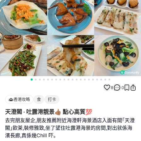
8
0
香港攻略
食
打卡
天澄閣 · 吐露港靚景👍🏽 點心高質💯
去完朋友屋企,朋友推薦附近海澄軒海景酒店入面有間｢天澄
閣｣飲茶,裝修雅致,坐了望住吐露港海景的房間,對出就係海
濱長廊,真係幾Chill 吓｡