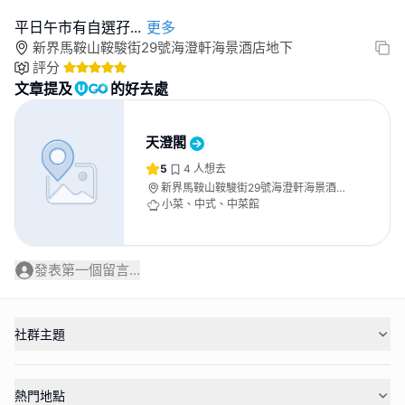
平日午市有自選孖
...
更多
新界馬鞍山鞍駿街29號海澄軒海景酒店地下
評分
文章提及
的好去處
天澄閣
5
4
人想去
新界馬鞍山鞍駿街29號海澄軒海景酒店
地下
小菜、中式、中菜館
發表第一個留言...
社群主題
熱門地點