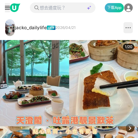
下載App
jacko_dailylife
2026/04/21
1
/
20
Next