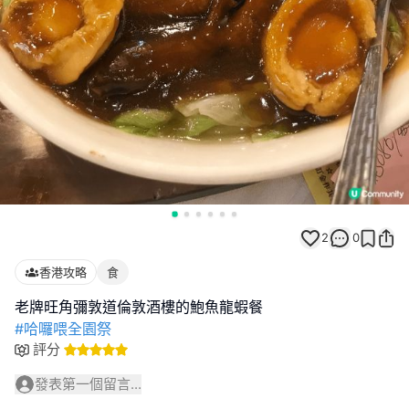
2
0
香港攻略
食
#哈囉喂全園祭
評分
發表第一個留言...