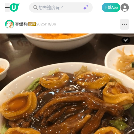
下載App
廖偉強
2025/10/06
1
/
6
Next