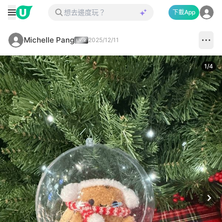
下載App
Michelle Pang
2025/12/11
1
/
4
Next