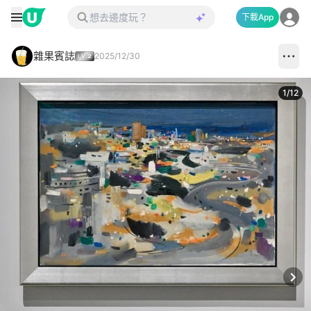
下載App
雜果賓誌
2025/12/30
1
/
12
Next