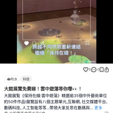
Loaded
:
Unmute
100.00%
5
0
吹水
科技
大館展覽免費睇！雲中遊蕩等你嚟👀！
大館展覧《保持在線:雲中遊蕩》精選逾35個中外藝術單位
約50件作品!展覽設有八個主題單元,互聯網､社交媒體平台､
數碼科技､人工智能等等...帶領大家反思在數碼與
...
更多