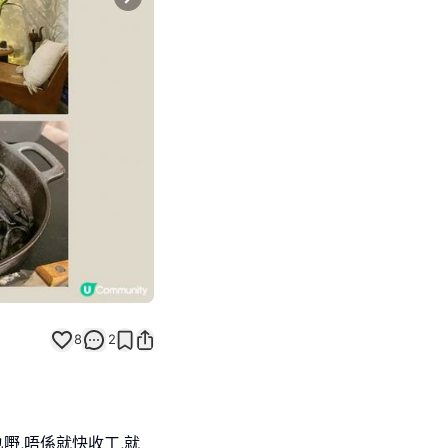
Next slide
8
2
嘢,唔係就快收工,就