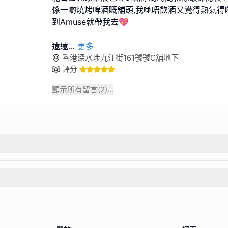
係一啲燒烤啤酒嘅舖頭,我哋唔飲酒又覺得熱氣得
到Amuse就帶我去💖
遠遠
...
更多
香港深水埗九江街161號號C舖地下
評分
顯示所有留言(
2
)...