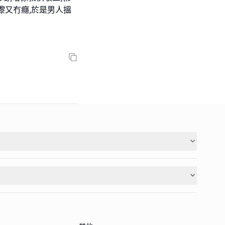
嚟又冇癮,於是男人搵