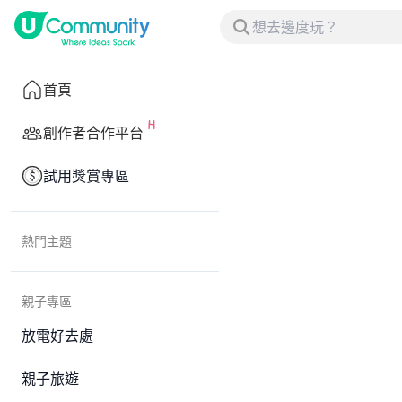
首頁
創作者合作平台
試用獎賞專區
熱門主題
親子專區
放電好去處
親子旅遊