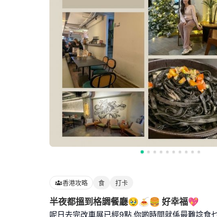
香港攻略
食
打卡
半夜都搵到格調餐廳🥹🍝🍔 好幸福💖
呢日去完改車展已經9點,你啲時間就係最難諗食乜