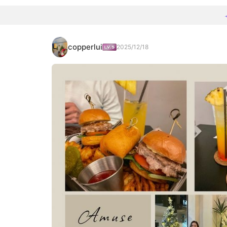
copperlui
2025/12/18