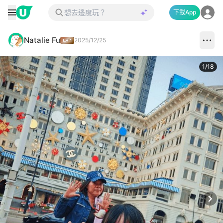
下載App
Natalie Fu
2025/12/25
1
/
18
Next