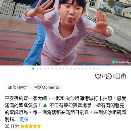
17
0
節日限定
聖誕Moments
平安夜約齊一家大細，一起到尖沙咀海港城打卡拍照，感受
滿滿的聖誕氣氛！🎄 不但有夢幻飄雪場景，還有閃閃發亮
的聖誕燈飾，每一個角落都充滿節日氣息。來到尖沙咀碼頭
別錯
...
更多
評分