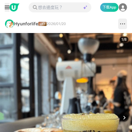
下載App
Hyunforlife
2026/01/20
1
/
8
Next