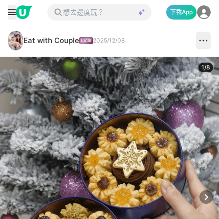
下載App
Eat with Couple
2025/12/08
1
/
8
Next