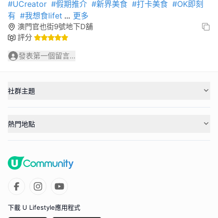
#UCreator
#假期推介
#新界美食
#打卡美食
#OK即刻
有
#我想食lifet
...
更多
澳門官也街9號地下D舖
評分
發表第一個留言...
社群主題
熱門地點
下載 U Lifestyle應用程式