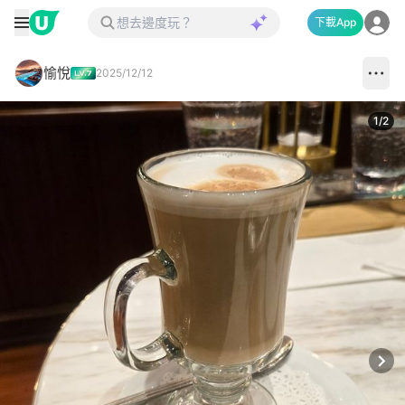
下載App
愉悅
2025/12/12
1
/
2
Next