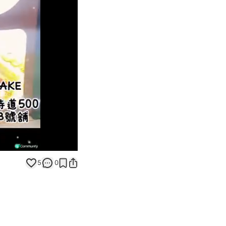
Unmute
5
0