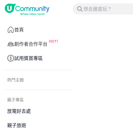
首頁
創作者合作平台
試用獎賞專區
熱門主題
親子專區
放電好去處
親子旅遊