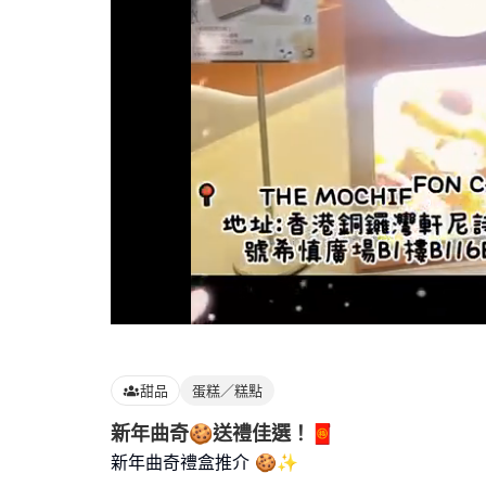
Loaded
:
100.00%
甜品
蛋糕／糕點
新年曲奇🍪送禮佳選！🧧
新年曲奇禮盒推介 🍪✨